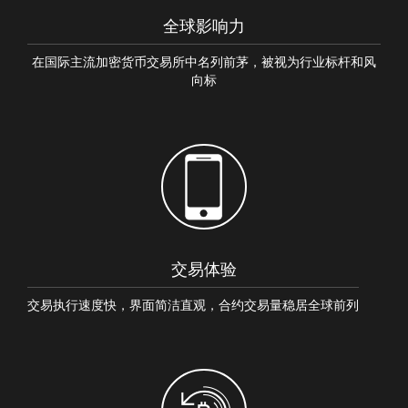
全球影响力
在国际主流加密货币交易所中名列前茅，被视为行业标杆和风
向标
交易体验
交易执行速度快，界面简洁直观，合约交易量稳居全球前列