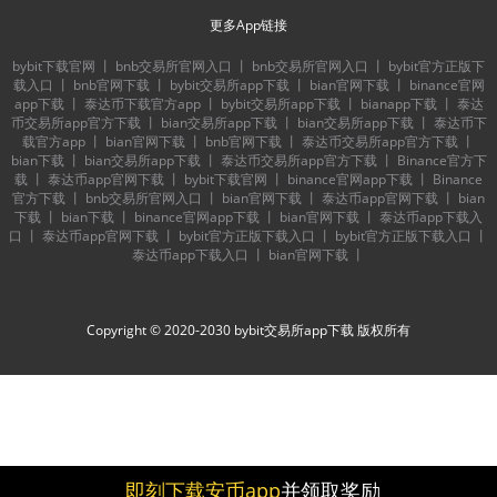
更多App链接
bybit下载官网
丨
bnb交易所官网入口
丨
bnb交易所官网入口
丨
bybit官方正版下
载入口
丨
bnb官网下载
丨
bybit交易所app下载
丨
bian官网下载
丨
binance官网
app下载
丨
泰达币下载官方app
丨
bybit交易所app下载
丨
bianapp下载
丨
泰达
币交易所app官方下载
丨
bian交易所app下载
丨
bian交易所app下载
丨
泰达币下
载官方app
丨
bian官网下载
丨
bnb官网下载
丨
泰达币交易所app官方下载
丨
bian下载
丨
bian交易所app下载
丨
泰达币交易所app官方下载
丨
Binance官方下
载
丨
泰达币app官网下载
丨
bybit下载官网
丨
binance官网app下载
丨
Binance
官方下载
丨
bnb交易所官网入口
丨
bian官网下载
丨
泰达币app官网下载
丨
bian
下载
丨
bian下载
丨
binance官网app下载
丨
bian官网下载
丨
泰达币app下载入
口
丨
泰达币app官网下载
丨
bybit官方正版下载入口
丨
bybit官方正版下载入口
丨
泰达币app下载入口
丨
bian官网下载
丨
Copyright © 2020-2030 bybit交易所app下载 版权所有
即刻下载安币app
并领取奖励