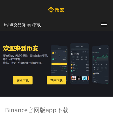
bybit交易所app下载
Toggl
navig
安卓下载
苹果下载
Binance官网版app下载